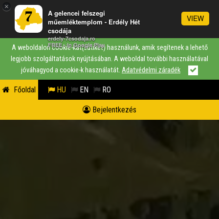
×
A gelencei felszegi
VIEW
műemléktemplom - Erdély Hét
csodája
erdely-7csodaja.ro
FREE - In Google Play
A weboldalon cookie-kat(sütiket) használunk, amik segítenek a lehető
legjobb szolgáltatások nyújtásában. A weboldal további használatával
jóváhagyod a cookie-k használatát.
Adatvédelmi záradék
Főoldal
HU
EN
RO
Bejelentkezés