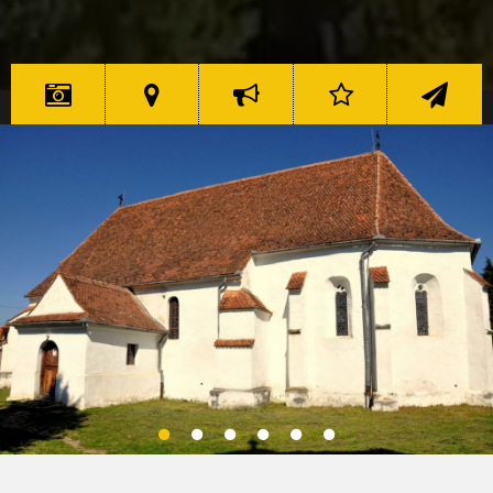
CSODÁK
CSODA
A
ÉRTÉKELÉS
KAPCSOLAT
ERDÉLY 7
TÉRKÉP
KEZDEMÉNYEZÉSRŐL
ERDÉLY 7
ERDÉLY 7
CSODÁJA
CSODÁJA
CSODÁJA
ERDÉLY 7
ERDÉLY 7
CSODÁJA
CSODÁJA