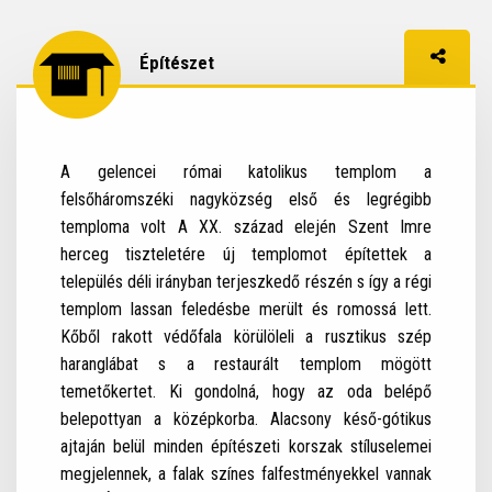
Építészet
Megosz
Facebo
A gelencei római katolikus templom a
felsőháromszéki nagyközség első és legrégibb
temploma volt A XX. század elején Szent Imre
herceg tiszteletére új templomot építettek a
település déli irányban terjeszkedő részén s így a régi
templom lassan feledésbe merült és romossá lett.
Kőből rakott védőfala körülöleli a rusztikus szép
haranglábat s a restaurált templom mögött
temetőkertet. Ki gondolná, hogy az oda belépő
belepottyan a középkorba. Alacsony késő-gótikus
ajtaján belül minden építészeti korszak stíluselemei
megjelennek, a falak színes falfestményekkel vannak