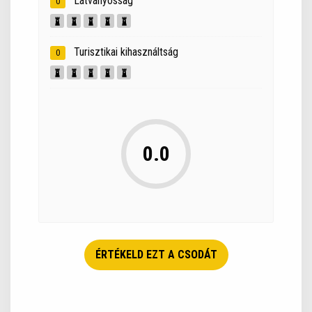
Látványosság
0
Turisztikai kihasználtság
0
0.0
ÉRTÉKELD EZT A CSODÁT