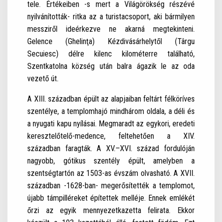
tele. Értékeiben -s mert a Világörökség részévé
nyilvánították- ritka az a turistacsoport, aki bármilyen
messziről ideérkezve ne akarná megtekinteni.
Gelence (Ghelinţa) Kézdivásárhelytől (Târgu
Secuiesc) délre kilenc kilométerre található,
Szentkatolna község után balra ágazik le az oda
vezető út.
A XIII. században épült az alapjaiban feltárt félköríves
szentélye, a templomhajó mindhárom oldala, a déli és
a nyugati kapu nyílásai. Megmaradt az egykori, eredeti
keresztelőtelő-medence, feltehetően a XIV.
században faragták. A XV.–XVI. század fordulóján
nagyobb, gótikus szentély épült, amelyben a
szentségtartón az 1503-as évszám olvasható. A XVII.
században -1628-ban- megerősítették a templomot,
újabb támpilléreket építettek melléje. Ennek emlékét
őrzi az egyik mennyezetkazetta felirata. Ekkor