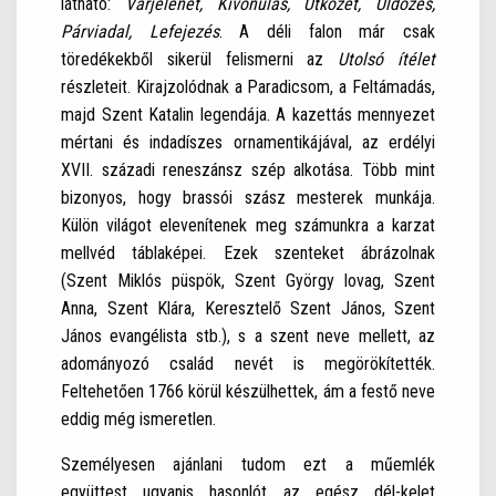
látható:
Várjelenet, Kivonulás, Ütközet, Üldözés,
Párviadal, Lefejezés
. A déli falon már csak
töredékekből sikerül felismerni az
Utolsó ítélet
részleteit. Kirajzolódnak a Paradicsom, a Feltámadás,
majd Szent Katalin legendája. A kazettás mennyezet
mértani és indadíszes ornamentikájával, az erdélyi
XVII. századi reneszánsz szép alkotása. Több mint
bizonyos, hogy brassói szász mesterek munkája.
Külön világot elevenítenek meg számunkra a karzat
mellvéd táblaképei. Ezek szenteket ábrázolnak
(Szent Miklós püspök, Szent György lovag, Szent
Anna, Szent Klára, Keresztelő Szent János, Szent
János evangélista stb.), s a szent neve mellett, az
adományozó család nevét is megörökítették.
Feltehetően 1766 körül készülhettek, ám a festő neve
eddig még ismeretlen.
Személyesen ajánlani tudom ezt a műemlék
együttest ugyanis hasonlót az egész dél-kelet