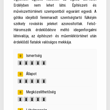
Erdélyben nem lehet látni. Építészeti és
művészettörténeti szempontból egyaránt egyedi. A
gótika idejéből fennmaradt szentségtartó fülkéjén
székely rovásírás jeleket azonosítottak. Felső-
Háromszék érdeklődésre méltó idegenforgalmi
látnivalója, az építészet- és műemléktörténet után
érdeklődő fiatalok valóságos mekkája.
Ismertség
0
Állapot
0
Megközelíthetőség
0