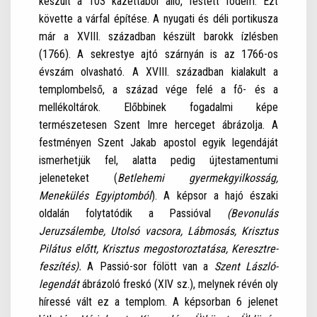
készült a 103 kazettából álló, festett födém. Ezt
követte a várfal építése. A nyugati és déli portikusza
már a XVIII. században készült barokk ízlésben
(1766). A sekrestye ajtó szárnyán is az 1766-os
évszám olvasható. A XVIII. században kialakult a
templombelső, a század vége felé a fő- és a
mellékoltárok. Előbbinek fogadalmi képe
természetesen Szent Imre herceget ábrázolja. A
festményen Szent Jakab apostol egyik legendáját
ismerhetjük fel, alatta pedig újtestamentumi
jeleneteket (
Betlehemi gyermekgyilkosság,
Menekülés Egyiptomból
). A képsor a hajó északi
oldalán folytatódik a Passióval
(Bevonulás
Jeruzsálembe, Utolsó vacsora, Lábmosás, Krisztus
Pilátus előtt, Krisztus megostoroztatása, Keresztre-
feszítés).
A Passió-sor fölött van a
Szent László-
legendát
ábrázoló freskó (XIV sz.), melynek révén oly
híressé vált ez a templom. A képsorban 6 jelenet