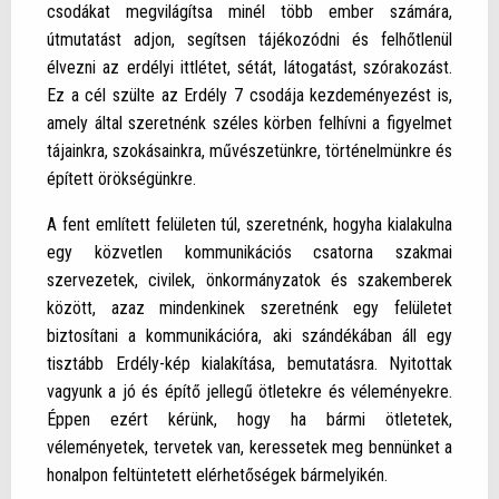
csodákat megvilágítsa minél több ember számára,
útmutatást adjon, segítsen tájékozódni és felhőtlenül
élvezni az erdélyi ittlétet, sétát, látogatást, szórakozást.
Ez a cél szülte az Erdély 7 csodája kezdeményezést is,
amely által szeretnénk széles körben felhívni a figyelmet
tájainkra, szokásainkra, művészetünkre, történelmünkre és
épített örökségünkre.
A fent említett felületen túl, szeretnénk, hogyha kialakulna
egy közvetlen kommunikációs csatorna szakmai
szervezetek, civilek, önkormányzatok és szakemberek
között, azaz mindenkinek szeretnénk egy felületet
biztosítani a kommunikációra, aki szándékában áll egy
tisztább Erdély-kép kialakítása, bemutatásra. Nyitottak
vagyunk a jó és építő jellegű ötletekre és véleményekre.
Éppen ezért kérünk, hogy ha bármi ötletetek,
véleményetek, tervetek van, keressetek meg bennünket a
honalpon feltüntetett elérhetőségek bármelyikén.