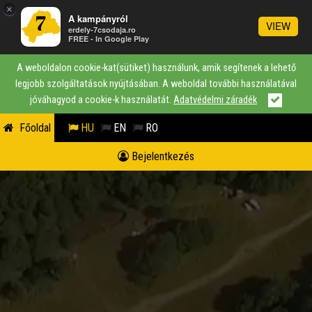
×
A kampányról
VIEW
erdely-7csodaja.ro
FREE - In Google Play
A weboldalon cookie-kat(sütiket) használunk, amik segítenek a lehető
legjobb szolgáltatások nyújtásában. A weboldal további használatával
jóváhagyod a cookie-k használatát.
Adatvédelmi záradék
Főoldal
HU
EN
RO
Bejelentkezés