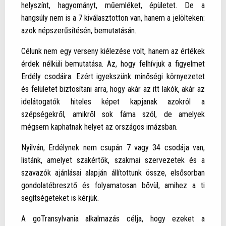
helyszínt, hagyományt, műemléket, épületet. De a
hangsúly nem is a 7 kiválasztotton van, hanem a jelölteken:
azok népszerűsítésén, bemutatásán.
Célunk nem egy verseny kiélezése volt, hanem az értékek
érdek nélküli bemutatása. Az, hogy felhívjuk a figyelmet
Erdély csodáira. Ezért igyekszünk minőségi környezetet
és felületet biztosítani arra, hogy akár az itt lakók, akár az
idelátogatók hiteles képet kapjanak azokról a
szépségekről, amikről sok fáma szól, de amelyek
mégsem kaphatnak helyet az országos imázsban.
Nyilván, Erdélynek nem csupán 7 vagy 34 csodája van,
listánk, amelyet szakértők, szakmai szervezetek és a
szavazók ajánlásai alapján állítottunk össze, elsősorban
gondolatébresztő és folyamatosan bővül, amihez a ti
segítségeteket is kérjük.
A goTransylvania alkalmazás célja, hogy ezeket a