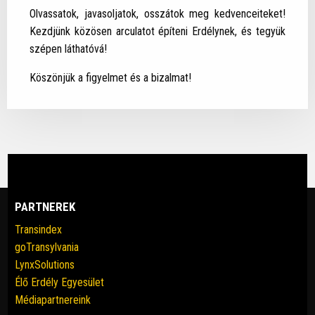
Olvassatok, javasoljatok, osszátok meg kedvenceiteket!
Kezdjünk közösen arculatot építeni Erdélynek, és tegyük
szépen láthatóvá!
Köszönjük a figyelmet és a bizalmat!
PARTNEREK
Transindex
goTransylvania
LynxSolutions
Élő Erdély Egyesület
Médiapartnereink