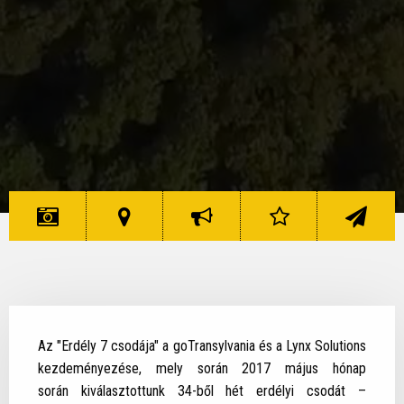
CSODÁK
CSODA
A
ÉRTÉKELÉS
KAPCSOLAT
ERDÉLY 7
TÉRKÉP
KEZDEMÉNYEZÉSRŐL
ERDÉLY 7
ERDÉLY 7
CSODÁJA
CSODÁJA
CSODÁJA
ERDÉLY 7
ERDÉLY 7
CSODÁJA
CSODÁJA
Az "Erdély 7 csodája" a goTransylvania és a Lynx Solutions
kezdeményezése, mely során 2017 május hónap
során kiválasztottunk 34-ből hét erdélyi csodát –